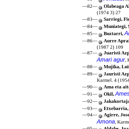
—82—
Olabeaga Al
(1974 3) 27
—83—
Sarriegi, Fi
—84—
Muniategi, 
A
—85—
Buztarri,
—86—
Aurre Aprai
(1987 2) 109
—87—
Juaristi Az
Amari agur
, 
—88—
Mujika, Lui
—89—
Jauristi Az
Karmel. 4 (1954
—90—
Ama eta ait
Amesl
—91—
Okil,
—92—
Jakakortaj
—93—
Etxebarria,
—94—
Agirre, Jos
Amona
, Karm
—95—
Aldabe, Joa