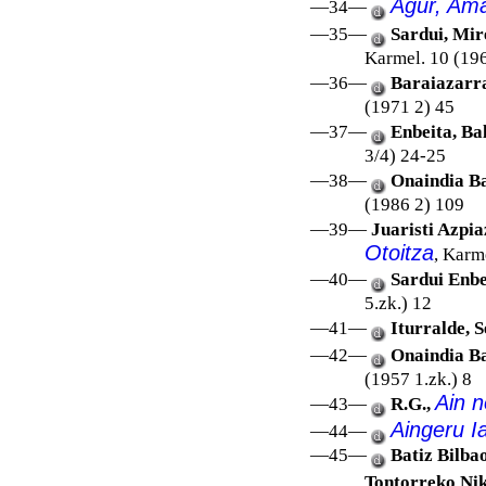
Agur, Ama
—34—
—35—
Sardui, Mi
Karmel. 10 (196
—36—
Baraiazarra
(1971 2) 45
—37—
Enbeita, Ba
3/4) 24-25
—38—
Onaindia Ba
(1986 2) 109
—39—
Juaristi Azpi
Otoitza
, Karm
—40—
Sardui Enbe
5.zk.) 12
—41—
Iturralde, 
—42—
Onaindia Ba
(1957 1.zk.) 8
Ain n
—43—
R.G.,
Aingeru I
—44—
—45—
Batiz Bilbao
Tontorreko Nik