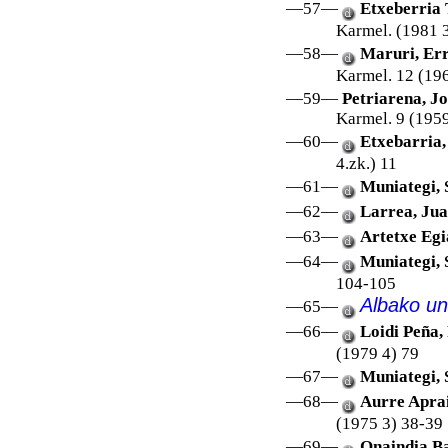
—57—
Etxeberria T
Karmel. (1981 
—58—
Maruri, Err
Karmel. 12 (196
—59—
Petriarena, J
Karmel. 9 (1959
—60—
Etxebarria,
4.zk.) 11
—61—
Muniategi, 
—62—
Larrea, Ju
—63—
Artetxe Egi
—64—
Muniategi, 
104-105
Albako un
—65—
—66—
Loidi Peña,
(1979 4) 79
—67—
Muniategi, 
—68—
Aurre Aprai
(1975 3) 38-39
—69—
Onaindia Ba