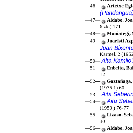
—46—
Artetxe Egi
(Pandangua
—47—
Aldabe, Joa
6.zk.) 171
—48—
Muniategi, 
—49—
Juaristi Az
Juan Bixente
Karmel. 2 (1952
Aita Kamilo'
—50—
—51—
Enbeita, Ba
12
—52—
Gaztañaga, 
(1975 1) 60
Aita Seberi
—53—
Aita Seber
—54—
(1953 ) 76-77
—55—
Lizaso, Seb
30
—56—
Aldabe, Joa