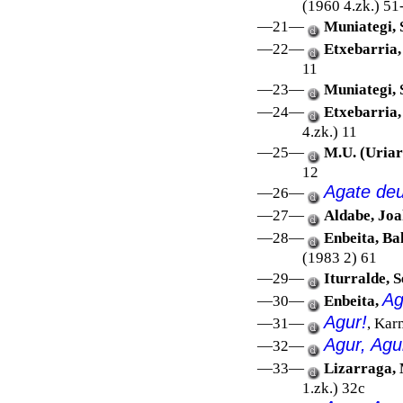
(1960 4.zk.) 51-
—21—
Muniategi, 
—22—
Etxebarria,
11
—23—
Muniategi, 
—24—
Etxebarria,
4.zk.) 11
—25—
M.U. (Uriar
12
Agate de
—26—
—27—
Aldabe, Joa
—28—
Enbeita, Ba
(1983 2) 61
—29—
Iturralde, 
Ag
—30—
Enbeita,
Agur!
—31—
, Kar
Agur, Agur
—32—
—33—
Lizarraga, 
1.zk.) 32c