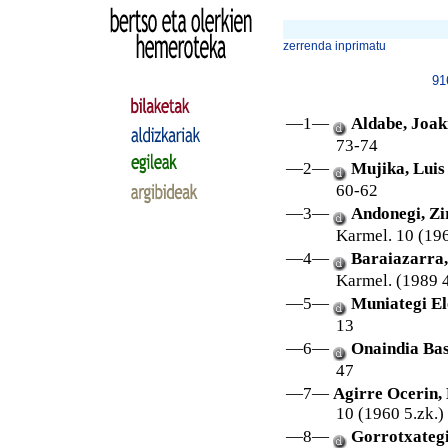
zerrenda inprimatu
91
—1—
Aldabe, Joak
73-74
—2—
Mujika, Luis
60-62
—3—
Andonegi, Zir
Karmel. 10 (196
—4—
Baraiazarra,
Karmel. (1989 
—5—
Muniategi El
13
—6—
Onaindia Base
47
—7—
Agirre Ocerin,
10 (1960 5.zk.)
—8—
Gorrotxategi