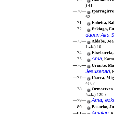
) 41
—70—
Iparragirre
62
—71—
Enbeita, Ba
—72—
Erkiaga, Eu
dauan Aita S
—73—
Aldabe, Joa
1.zk.) 10
—74—
Etxebarria,
Ama
—75—
, Karm
—76—
Uriarte, Ma
Jesusenari
, 
—77—
Iñarra, Mig
4) 67
—78—
Ormaetxea P
5.zk.) 129b
Ama, ezk
—79—
—80—
Basurko, J
Amalau
—81—
, K