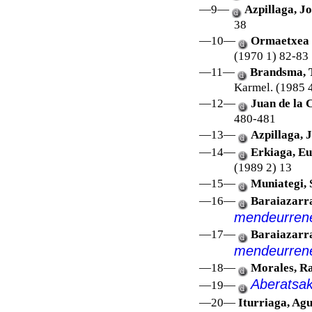
—9—
Azpillaga, Jo
38
—10—
Ormaetxea P
(1970 1) 82-83
—11—
Brandsma, 
Karmel. (1985 
—12—
Juan de la 
480-481
—13—
Azpillaga, 
—14—
Erkiaga, Eu
(1989 2) 13
—15—
Muniategi, 
—16—
Baraiazarra
mendeurrene
—17—
Baraiazarra
mendeurren
—18—
Morales, Ra
Aberatsak
—19—
—20—
Iturriaga, Agu