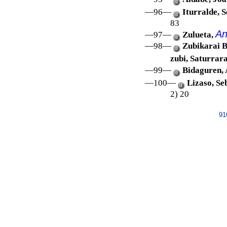
—96—
Iturralde, 
83
An
—97—
Zulueta,
—98—
Zubikarai B
zubi, Saturrara
—99—
Bidaguren, 
—100—
Lizaso, Se
2) 20
91