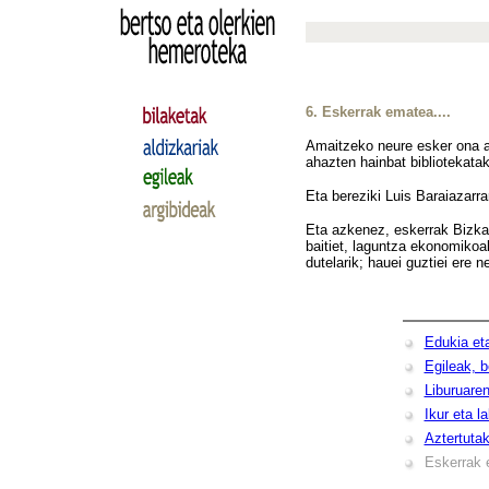
6. Eskerrak ematea....
Amaitzeko neure esker ona ag
ahazten hainbat bibliotekatak
Eta bereziki Luis Baraiazarra
Eta azkenez, eskerrak Bizkaik
baitiet, laguntza ekonomikoa
dutelarik; hauei guztiei ere 
Edukia eta
Egileak, 
Liburuaren
Ikur eta l
Aztertutak
Eskerrak 