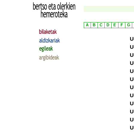
A
B
C
D
E
F
G
U
U
U
U
U
U
U
U
U
U
U
U