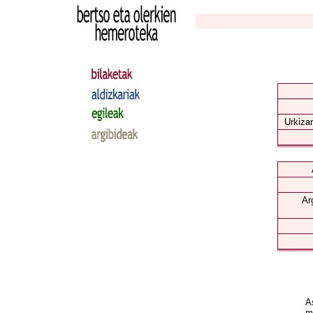
Urkizar
Ar
As
mi