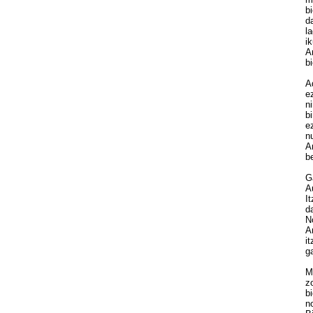
bi
da
la
ik
Am
bi
Ad
ez
ni
bi
ez
nu
Am
be
Ga
Au
It
da
No
Am
it
ga
Mi
zo
bi
no