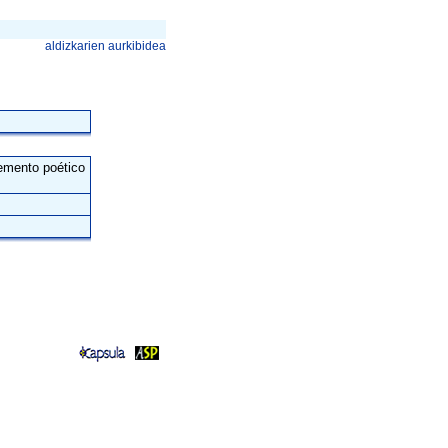
aldizkarien aurkibidea
lemento poético