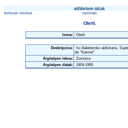
bertsoak / olerkiak
inprimatu
Olerti.
Izena:
Olerti.
Deskripzioa:
Iru illabeteroko aldizkaria. Sup
de "Karmel"
Argitalpen lekua:
Zornotza
Argitalpen datak:
1959-1995