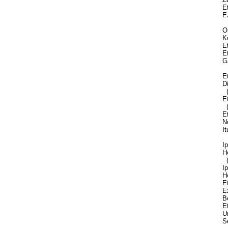
Et
Ez
Or
Ko
Et
Et
Ga
Et
Di
(U
Et
(E
Et
No
It
Ip
He
(B
Ip
He
Et
Ez
Be
Et
Ur
Se