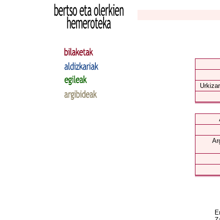
Urkizar
Ar
Er
Za