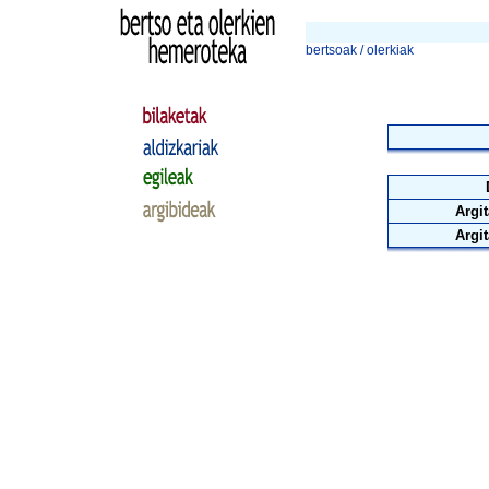
bertsoak / olerkiak
Argit
Argit