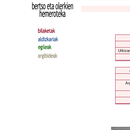
Urkizar
Ar