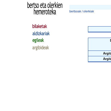
bertsoak / olerkiak
Argit
Argit