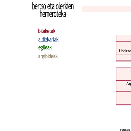
Urkizar
Ar