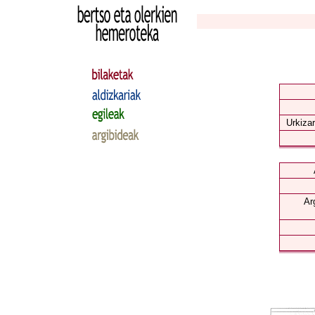
Urkizar
Ar