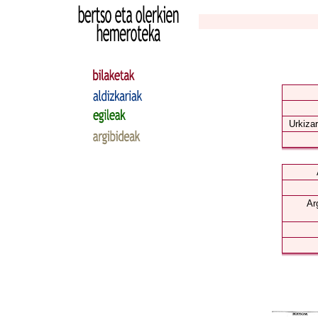
Urkizar
Ar