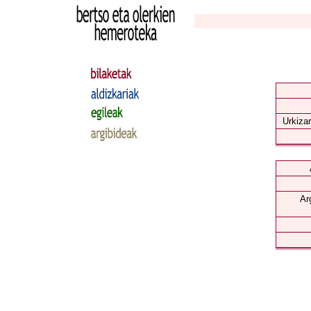
Urkizar
Ar