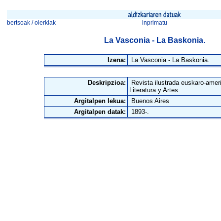
bertsoak / olerkiak
inprimatu
La Vasconia - La Baskonia.
Izena:
La Vasconia - La Baskonia.
Deskripzioa:
Revista ilustrada euskaro-ameri
Literatura y Artes.
Argitalpen lekua:
Buenos Aires
Argitalpen datak:
1893-.