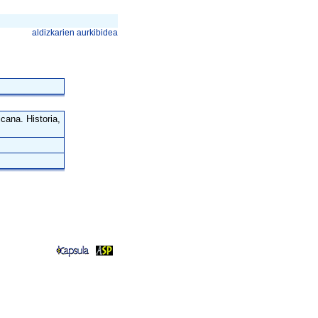
aldizkarien aurkibidea
cana. Historia,