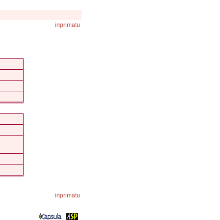
inprimatu
inprimatu