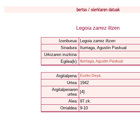
Legoia zarrez iltzen
Izenburua:
Legoia zarrez iltzen
Sinadura:
Iturriaga, Agustin Paskual
Urkizaren iruzkina:
Egilea(k):
Iturriaga, Agustin Paskual
Argitalpena:
Euzko Deya.
Urtea:
1942
Argitalpenaren
[4]
urtea:
Alea:
97.zk.
Orrialdea:
9-10