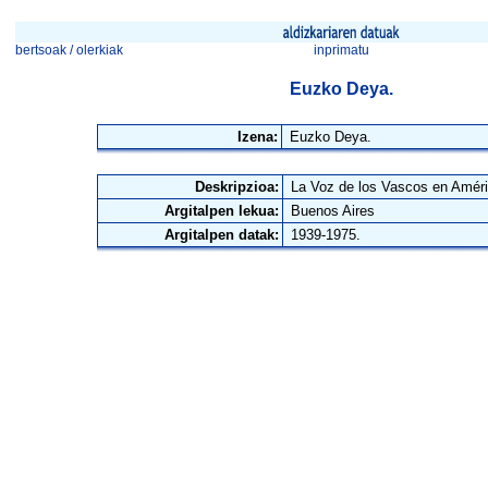
bertsoak / olerkiak
inprimatu
Euzko Deya.
Izena:
Euzko Deya.
Deskripzioa:
La Voz de los Vascos en Améri
Argitalpen lekua:
Buenos Aires
Argitalpen datak:
1939-1975.