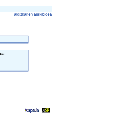
aldizkarien aurkibidea
ca.