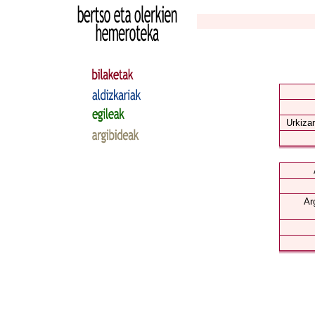
Urkizar
Ar