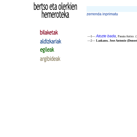
zerrenda inprimatu
Atozte bada
—1—
, Pasaia Antxo. (
—2—
Lazkano, Jose Antonio (Donost