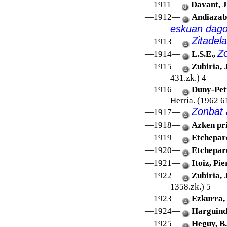
—1911—
Davant, J
—1912—
Andiazaba
eskuan dag
Zitadel
—1913—
Zo
—1914—
L.S.E.,
—1915—
Zubiria, 
431.zk.) 4
—1916—
Duny-Pet
Herria. (1962 6
Zonbat 
—1917—
—1918—
Azken pr
—1919—
Etchepar
—1920—
Etchepar
—1921—
Itoiz, Pie
—1922—
Zubiria, 
1358.zk.) 5
—1923—
Ezkurra,
—1924—
Harguind
—1925—
Heguy, B.