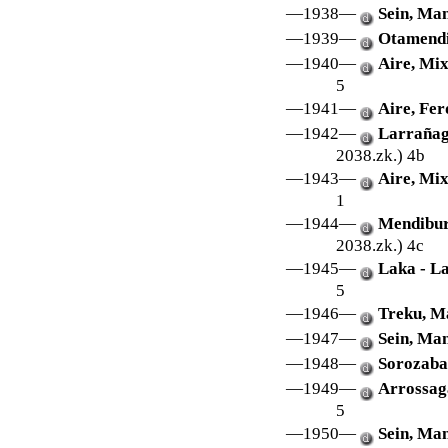
—1938—
Sein, Ma
—1939—
Otamendi
—1940—
Aire, Mix
5
—1941—
Aire, Fer
—1942—
Larrañaga
2038.zk.) 4b
—1943—
Aire, Mix
1
—1944—
Mendiburu
2038.zk.) 4c
—1945—
Laka - La
5
—1946—
Treku, Ma
—1947—
Sein, Man
—1948—
Sorozabal
—1949—
Arrossaga
5
—1950—
Sein, Man