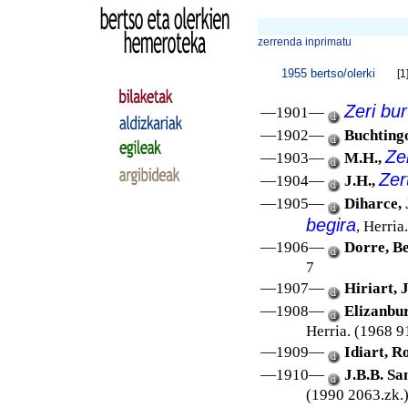
zerrenda inprimatu
1955 bertso/olerki
[1
Zeri bu
—1901—
—1902—
Buchting
Ze
—1903—
M.H.,
Zer
—1904—
J.H.,
—1905—
Diharce, 
begira
, Herria
—1906—
Dorre, B
7
—1907—
Hiriart, 
—1908—
Elizanbur
Herria. (1968 9
—1909—
Idiart, R
—1910—
J.B.B. Sa
(1990 2063.zk.