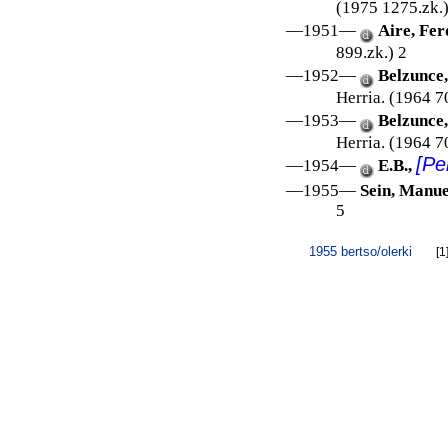
(1975 1275.zk.)
—1951—
Aire, Fer
899.zk.) 2
—1952—
Belzunce
Herria. (1964 7
—1953—
Belzunce
Herria. (1964 7
[Pe
—1954—
E.B.,
—1955—
Sein, Manue
5
1955 bertso/olerki
[1