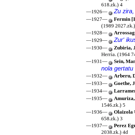
618.zk.) 4
Zu zira,
—1926—
—1927—
Fermin [
(1989 2027.zk.)
—1928—
Arrossaga
Zur' iku
—1929—
—1930—
Zubiria, 
Herria. (1964 7
—1931—
Sein, Ma
nola gertatu
—1932—
Arberu, 
—1933—
Goethe, J
—1934—
Larrame
—1935—
Amuriza,
1546.zk.) 5
—1936—
Olaizola 
658.zk.) 3
—1937—
Perez Egu
2038.zk.) 4d