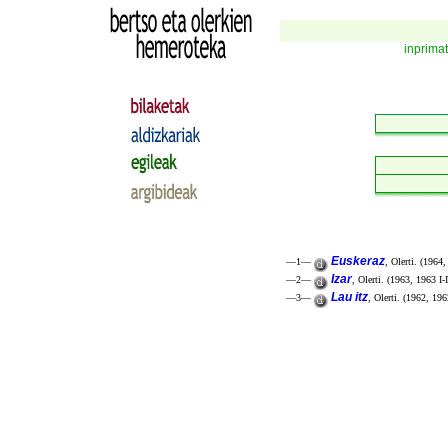
inprima
Euskeraz
—1—
, Olerti. (1964,
Izar
—2—
, Olerti. (1963, 1963 I-I
Lau itz
—3—
, Olerti. (1962, 196