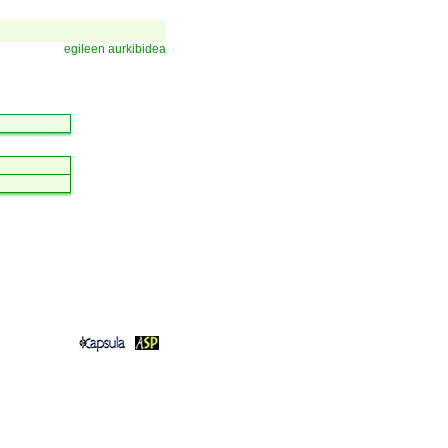
egileen aurkibidea