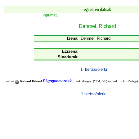
inprimatu
Dehmel, Richard
Izena:
Dehmel, Richard
Ezizena:
Sinadurak:
1 bertso/olerki
Bi gogoen eresia
—1—
Richard Dehmel
, Euzko-Gogoa. (1951, 5/6) 4 (Eusk.: Jokin Zaitegi)
1 bertso/olerki