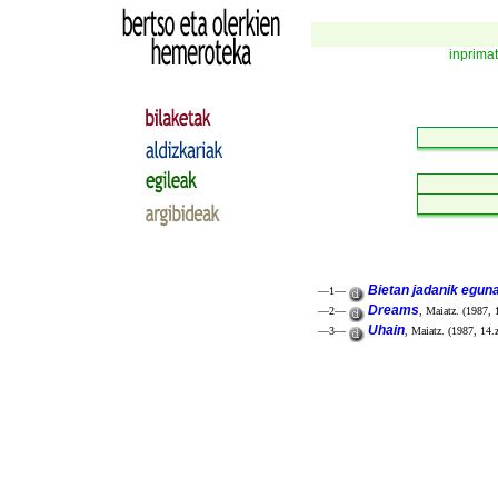
inprima
Bietan jadanik eguna 
—1—
Dreams
—2—
, Maiatz. (1987, 
Uhain
—3—
, Maiatz. (1987, 14.z