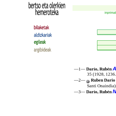
inprima
A
—1—
Darío, Rubén
35 (1928, 1236.
—2—
Ruben Dari
Santi Onaindia)
N
—3—
Darío, Rubén