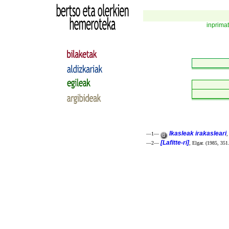
inprima
Ikasleak irakasleari
—1—
,
[Lafitte-ri]
—2—
, Elgar. (1985, 351