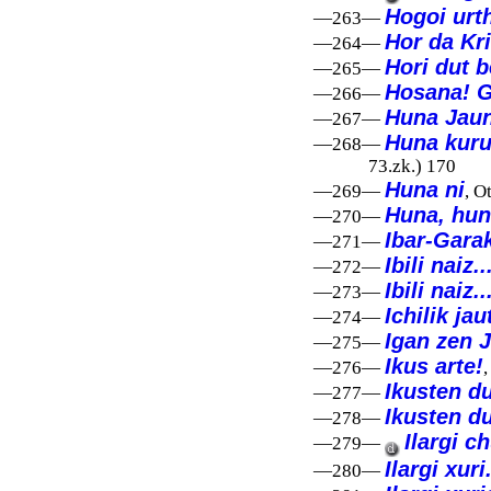
Hogoi urt
—263—
Hor da Kr
—264—
Hori dut b
—265—
Hosana! G
—266—
Huna Jaun
—267—
Huna kuru
—268—
73.zk.) 170
Huna ni
—269—
, O
Huna, hun
—270—
Ibar-Gara
—271—
Ibili naiz..
—272—
Ibili naiz..
—273—
Ichilik jau
—274—
Igan zen 
—275—
Ikus arte!
—276—
,
Ikusten du
—277—
Ikusten du
—278—
Ilargi c
—279—
Ilargi xuri.
—280—