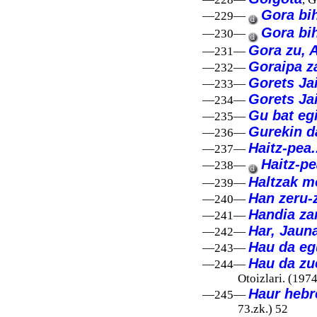
Gora bi
—229—
Gora bi
—230—
Gora zu, A
—231—
Goraipa za
—232—
Gorets Ja
—233—
Gorets Ja
—234—
Gu bat eg
—235—
Gurekin d
—236—
Haitz-pea.
—237—
Haitz-pe
—238—
Haltzak mo
—239—
Han zeru-
—240—
Handia za
—241—
Har, Jaun
—242—
Hau da eg
—243—
Hau da zu
—244—
Otoizlari. (1974
Haur hebr
—245—
73.zk.) 52