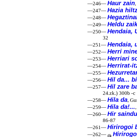
Haur zain
—246—
,
Hazia hilt
—247—
Hegaztinak
—248—
Heldu zai
—249—
Hendaia, U
—250—
32
Hendaia, u
—251—
Herri min
—252—
Herriari s
—253—
Herrirat-it
—254—
Hezurretan
—255—
Hil da... b
—256—
Hil zare b
—257—
24.zk.) 300b -c
Hila da
—258—
, Gu
Hila da!...
—259—
Hir saind
—260—
86-87
Hirirogoi b
—261—
Hirirogoi
—262—