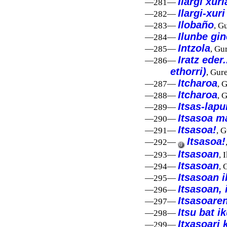
Ilargi xur
—281—
Ilargi-xur
—282—
Ilobaño
—283—
, G
Ilunbe gi
—284—
Intzola
—285—
, Gu
Iratz eder
—286—
ethorri)
, Gure
Itcharoa
—287—
, 
Itcharoa
—288—
, 
Itsas-lapu
—289—
Itsasoa m
—290—
Itsasoa!
—291—
, G
Itsasoa!
—292—
Itsasoan
—293—
, 
Itsasoan
—294—
, 
Itsasoan ib
—295—
Itsasoan, 
—296—
Itsasoare
—297—
Itsu bat i
—298—
Itxasoari 
—299—