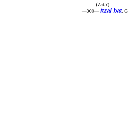
(Zat.?)
Itzal bat
—300—
, G