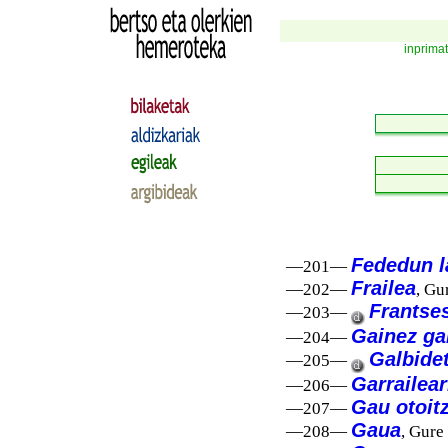
inprima
Fededun l
—201—
Frailea
—202—
, Gu
Frantse
—203—
Gainez gai
—204—
Galbide
—205—
Garrailear
—206—
Gau otoit
—207—
Gaua
—208—
, Gure