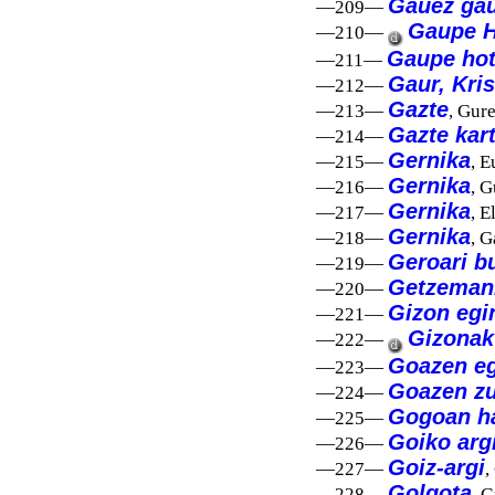
Gauez gau 
—209—
Gaupe H
—210—
Gaupe hot
—211—
Gaur, Kris
—212—
Gazte
—213—
, Gure
Gazte kar
—214—
Gernika
—215—
, E
Gernika
—216—
, G
Gernika
—217—
, E
Gernika
—218—
, G
Geroari b
—219—
Getzeman
—220—
Gizon egi
—221—
Gizonak
—222—
Goazen eg
—223—
Goazen z
—224—
Gogoan h
—225—
Goiko arg
—226—
Goiz-argi
—227—
,
Golgota
—228—
, G