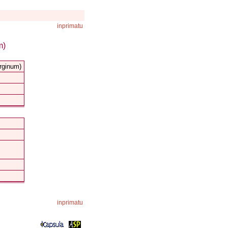
inprimatu
m)
irginum)
inprimatu