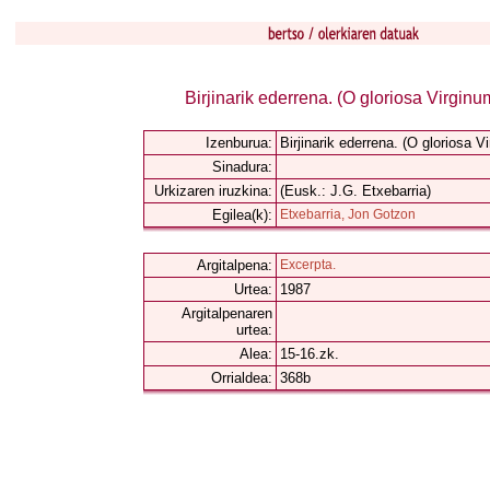
Birjinarik ederrena. (O gloriosa Virginu
Izenburua:
Birjinarik ederrena. (O gloriosa V
Sinadura:
Urkizaren iruzkina:
(Eusk.: J.G. Etxebarria)
Egilea(k):
Etxebarria, Jon Gotzon
Argitalpena:
Excerpta.
Urtea:
1987
Argitalpenaren
urtea:
Alea:
15-16.zk.
Orrialdea:
368b