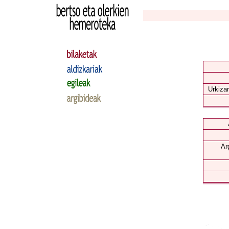
Urkizar
Ar