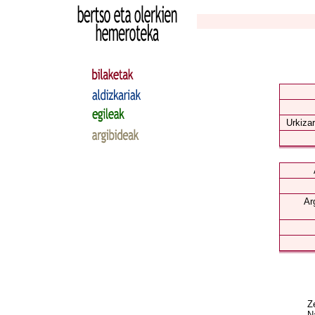
Urkizar
Ar
Ze
Na