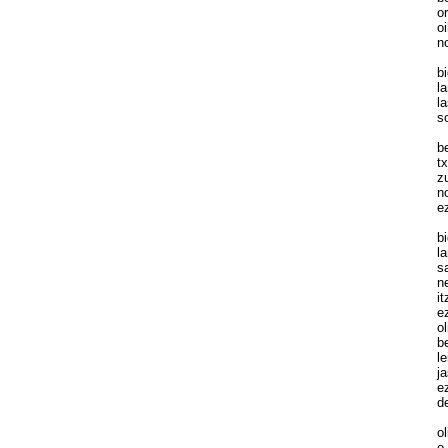
or
oi
no
bi
la
la
so
be
tx
zu
no
ez
bi
la
sa
ne
it
ez
ol
be
le
ja
ez
de
ol
o 