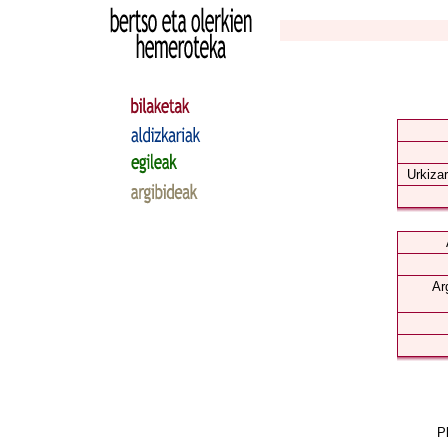
Urkizar
Ar
Pl