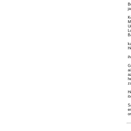
Bu
ja
Ko
Mu
Ur
Lo
Ba
ka
He
ih
Go
ai
az
he
za
He
it
Sa
en
or