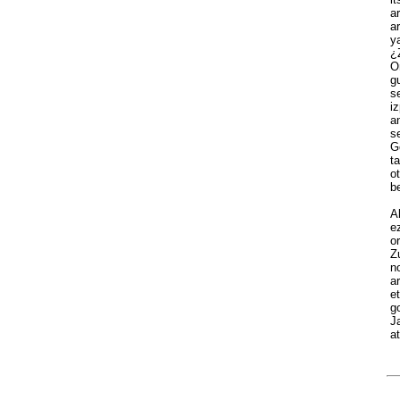
ar
ar
ya
¿Z
Or
gu
se
iz
an
se
Ge
ta
ot
be
Al
ez
or
Zu
no
ar
et
go
Ja
at