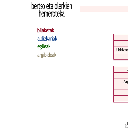
Urkizar
Ar
¿I
it