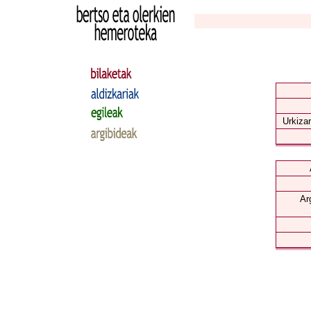
Urkizar
Ar