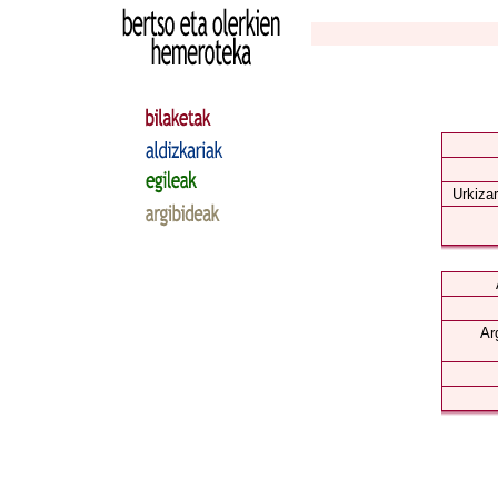
Urkizar
Ar