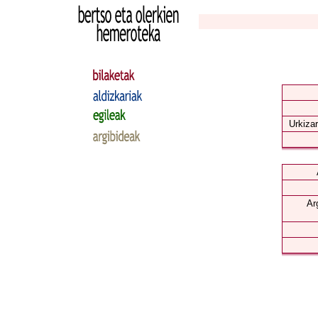
Urkizar
Ar