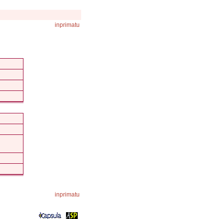
inprimatu
inprimatu