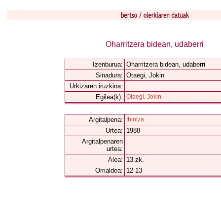
Oharritzera bidean, udaberri
Izenburua:
Oharritzera bidean, udaberri
Sinadura:
Otaegi, Jokin
Urkizaren iruzkina:
Egilea(k):
Otaegi, Jokin
Argitalpena:
Ihintza.
Urtea:
1988
Argitalpenaren
urtea:
Alea:
13.zk.
Orrialdea:
12-13