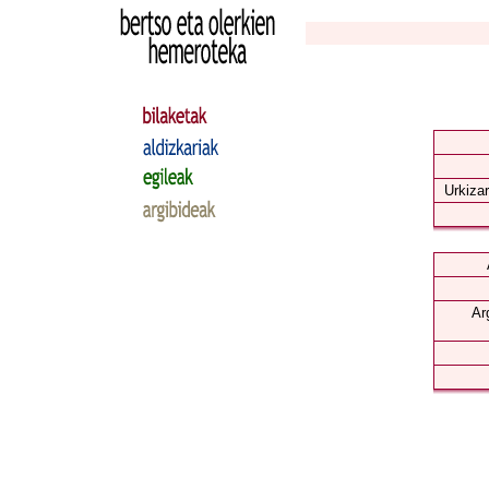
Urkizar
Ar