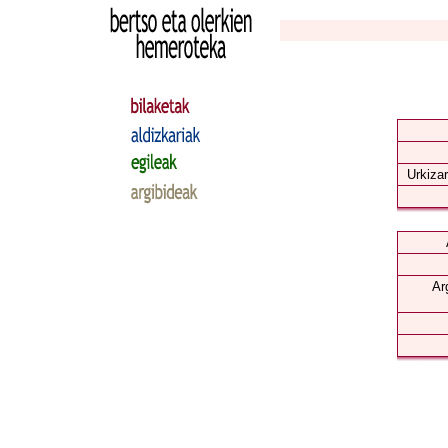
Urkizar
Ar