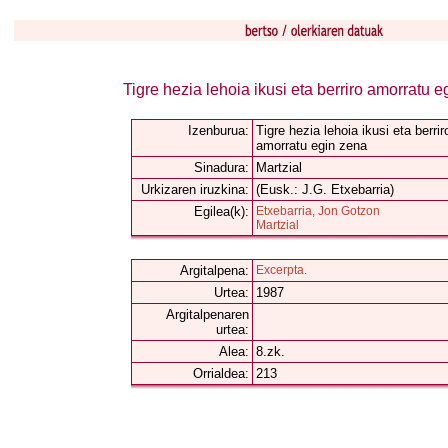
Tigre hezia lehoia ikusi eta berriro amorratu 
Izenburua:
Tigre hezia lehoia ikusi eta berrir
amorratu egin zena
Sinadura:
Martzial
Urkizaren iruzkina:
(Eusk.: J.G. Etxebarria)
Egilea(k):
Etxebarria, Jon Gotzon
Martzial
Argitalpena:
Excerpta.
Urtea:
1987
Argitalpenaren
urtea:
Alea:
8.zk.
Orrialdea:
213