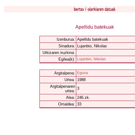
Apellidu batekuak
Izenburua:
Apellidu batekuak
Sinadura:
Lujanbio, Nikolas
Urkizaren iruzkina:
Egilea(k):
Lujanbio, Nikolas
Argitalpena:
Eguna.
Urtea:
1988
Argitalpenaren
3
urtea:
Alea:
246.zk.
Orrialdea:
33