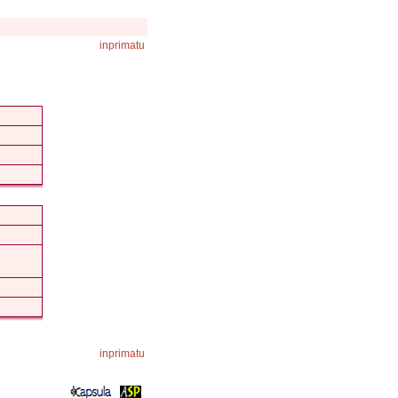
inprimatu
inprimatu