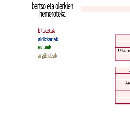
Urkizar
Ar