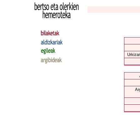
Urkizar
Ar