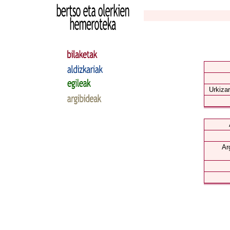
Urkizar
Ar