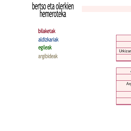
Urkizar
Ar