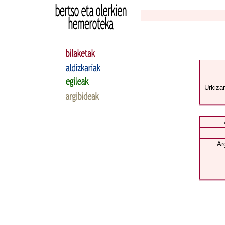
Urkizar
Ar