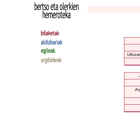
Urkizar
Ar