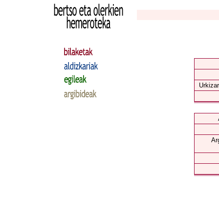
Urkizar
Ar