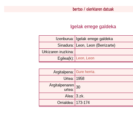
Igelak errege galdeka
Izenburua:
Igelak errege galdeka
Sinadura:
Leon, Leon (Berrizarte)
Urkizaren iruzkina:
Egilea(k):
Leon, Leon
Argitalpena:
Gure herria.
Urtea:
1958
Argitalpenaren
30
urtea:
Alea:
3.zk.
Orrialdea:
173-174