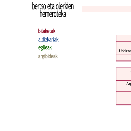
Urkizar
Ar