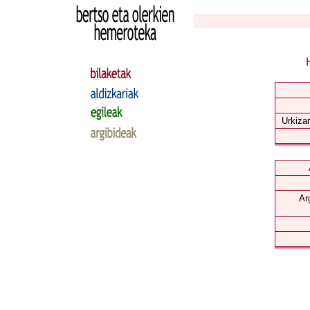
Urkizar
Ar