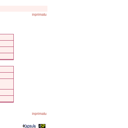
inprimatu
inprimatu