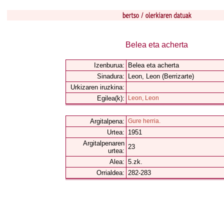
Belea eta acherta
Izenburua:
Belea eta acherta
Sinadura:
Leon, Leon (Berrizarte)
Urkizaren iruzkina:
Egilea(k):
Leon, Leon
Argitalpena:
Gure herria.
Urtea:
1951
Argitalpenaren
23
urtea:
Alea:
5.zk.
Orrialdea:
282-283